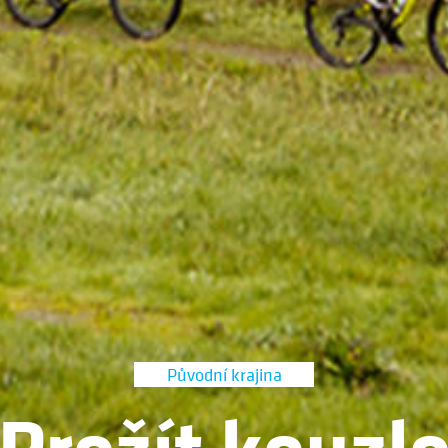
Původní krajina
Prožít kouzl