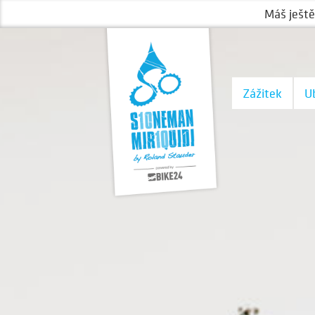
Máš ještě
Zážitek
U