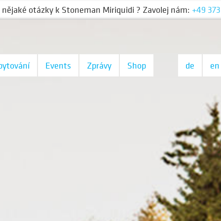
 nějaké otázky
🏅 Starter packs and trophies here » 🏆
k Stoneman Miriquidi
? Zavolej nám:
+49 373
bytování
Events
Zprávy
Shop
de
en