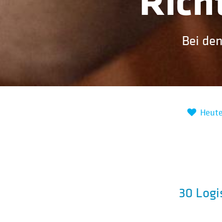
Rich
Bei den
Heute 
30 Logi