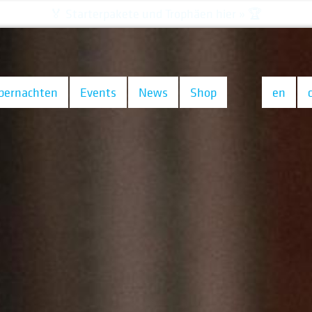
Schon über 74.000 Fahrer!
Alle
offiziellen
Finisher hier »
bernachten
Events
News
Shop
en