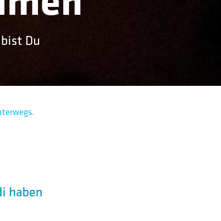
ommen
 bist Du
nterwegs.
di haben