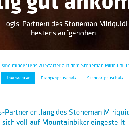
tig gut ank
 Logis-Partnern des Stoneman Miriquidi
bestens aufgehoben.
sind mindestens 20 Starter auf dem Stoneman Miriquidi u
Übernachten
Etappenpauschale
Standortpauschale
s-Partner entlang des Stoneman Miriqui
sich voll auf Mountainbiker eingestellt.