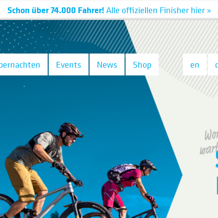
Schon über 74.000 Fahrer!
Alle
offiziellen
Finisher hier »
bernachten
Events
News
Shop
en