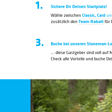
1.
Sichere Dir Deinen Startplatz!
Classic, Card
Wähle zwischen
un
Team-Rabatt
zusätzlich den
für 
3.
Buche bei unseren Stoneman-Log
... diese Gastgeber sind voll auf
Check alle Vorteile und buche D