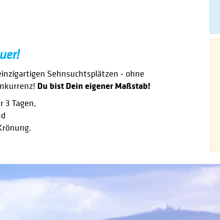
uer!
einzigartigen Sehnsuchtsplätzen - ohne
Du bist Dein eigener Maßstab!
onkurrenz!
r 3 Tagen,
nd
Krönung.