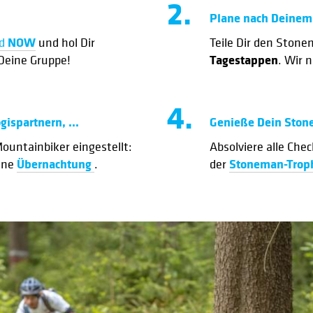
2.
Plane nach Deinem
NOW
d
und hol Dir
Teile Dir den Ston
Tagestappen
Deine Gruppe!
. Wir 
4.
ispartnern, ...
Genieße Dein Ston
 Mountainbiker eingestellt:
Absolviere alle Che
Übernachtung
Stoneman-Tro
eine
.
der