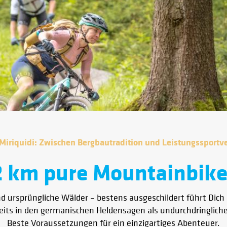
iriquidi: Zwischen Bergbautradition und Leistungssportv
2 km pure Mountainbik
 ursprüngliche Wälder – bestens ausgeschildert führt Dich 
eits in den germanischen Heldensagen als undurchdringlich
Beste Voraussetzungen für ein einzigartiges Abenteuer.