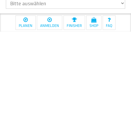
Deine Postleitzahl
Dein Geburtsjahr
PLANEN
ANMELDEN
FINISHER
SHOP
FAQ
Ich werde im Team fahren.
Bitte nehmt folgenden Teamnamen in die Finisher-
Liste auf.
Start-Datum
Saisonende: 1.11.2026