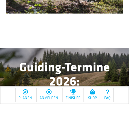
Guiding-Termine
2026:
Stoneman Miriquidi
PLANEN
ANMELDEN
FINISHER
SHOP
FAQ
MTB