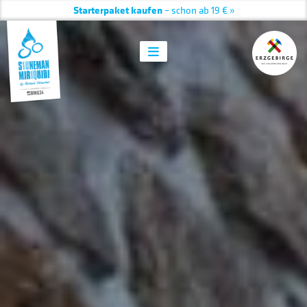
🏅 Starterpakete und Trophäen hier » 🏆