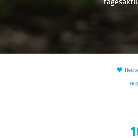
tagesaktu
Heute 
Hig
1