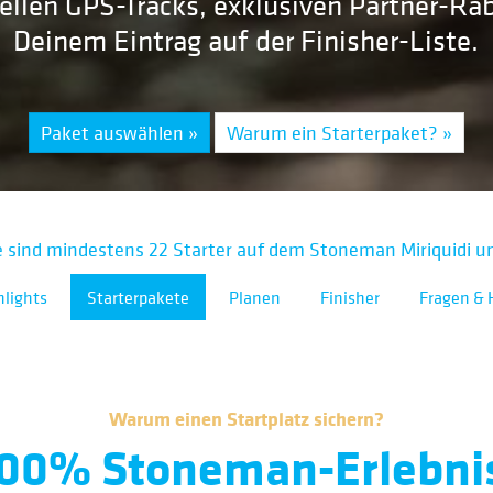
ellen GPS-Tracks, exklusiven Partner-Ra
Deinem Eintrag auf der Finisher-Liste.
Paket auswählen »
Warum ein Starterpaket? »
sind mindestens 22 Starter auf dem Stoneman Miriquidi u
hlights
Starterpakete
Planen
Finisher
Fragen & H
Warum einen Startplatz sichern?
00% Stoneman-Erlebni