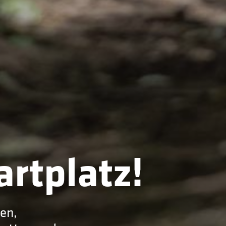
artplatz!
zen,