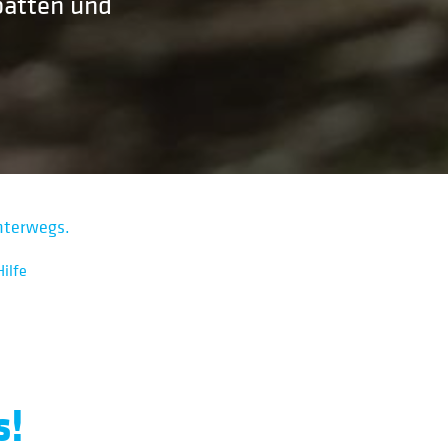
batten und
nterwegs.
ilfe
s!