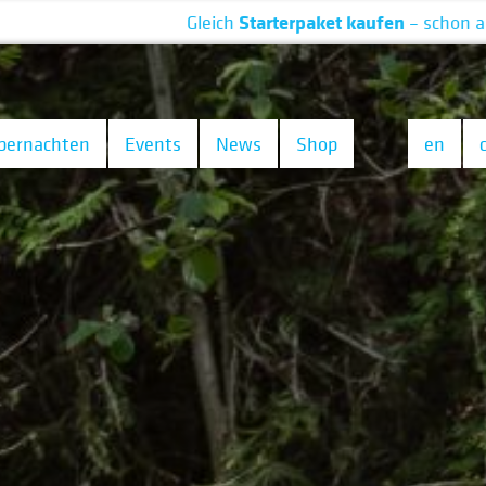
Starterpaket kaufen
Gleich
– schon ab 19 € »
bernachten
Events
News
Shop
en