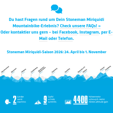
Du hast Fragen rund um Dein Stoneman Miriquidi
Mountainbike-Erlebnis?
Check unsere FAQs! »
Oder kontaktier uns gern – bei
Facebook
,
Instagram
, per
E-
Mail
oder
Telefon
.
Stoneman Miriquidi-Saison 2026: 24. April bis 1. November