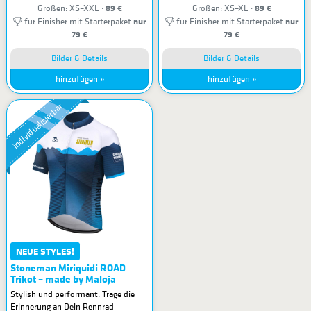
89 €
89 €
Größen: XS–XXL ·
Größen: XS–XL ·
nur
nur
für Finisher mit Starterpaket
für Finisher mit Starterpaket
79 €
79 €
Bilder & Details
Bilder & Details
hinzufügen »
hinzufügen »
individualisierbar
NEUE STYLES!
Stoneman Miriquidi ROAD
Trikot – made by Maloja
Stylish und performant. Trage die
Erinnerung an Dein Rennrad