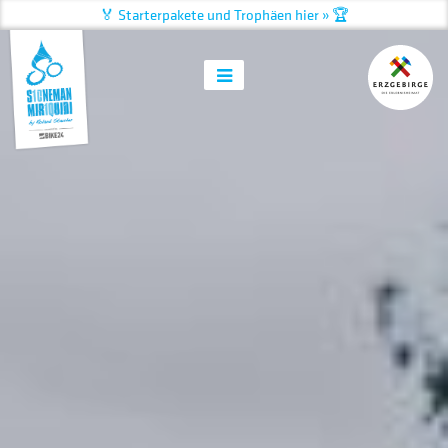
Schon über 74.000 Fahrer!
Alle
off.
Finisher hier »