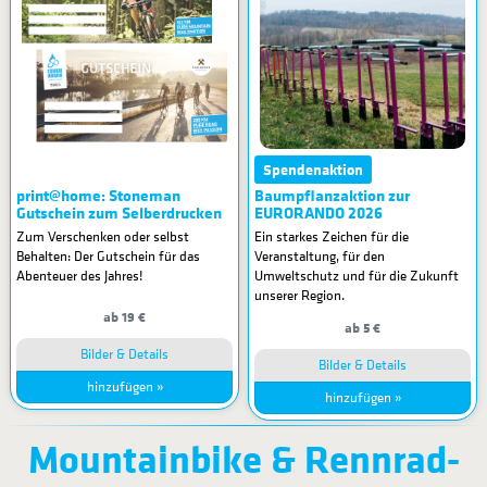
Spendenaktion
print@home: Stoneman
Baumpflanzaktion zur
Gutschein zum Selberdrucken
EURORANDO 2026
Zum Verschenken oder selbst
Ein starkes Zeichen für die
Behalten: Der Gutschein für das
Veranstaltung, für den
Abenteuer des Jahres!
Umweltschutz und für die Zukunft
unserer Region.
ab 19 €
ab 5 €
Bilder & Details
Bilder & Details
hinzufügen »
hinzufügen »
Mountainbike & Rennrad-