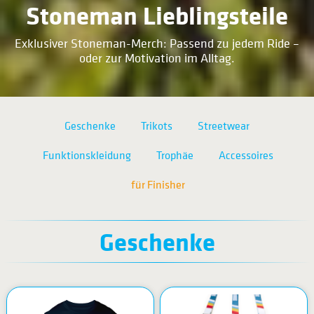
Stoneman Lieblingsteile
Exklusiver Stoneman-Merch: Passend zu jedem Ride
–
oder zur Motivation im Alltag.
Geschenke
Trikots
Streetwear
Funktionskleidung
Trophäe
Accessoires
für Finisher
Geschenke